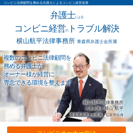
コンビニ法律顧問を務める弁護士によるコンビニ経営改善
弁護士
による
コンビニ経営
トラブル解決
の
横山航平法律事務所
青森県弁護士会所属
複数のコンビニ法律顧問を
務める弁護士が
オーナー様が経営に
専念できる環境を整えます
横山航平法律事務所
横山 航平
代表弁護士
青森県弁護士会所属 弘前市出身