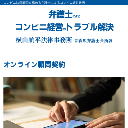
コンビニ法律顧問を務める弁護士によるコンビニ経営改善
弁護士
による
コンビニ経営
トラブル解決
の
横山航平法律事務所
青森県弁護士会所属
オンライン顧問契約